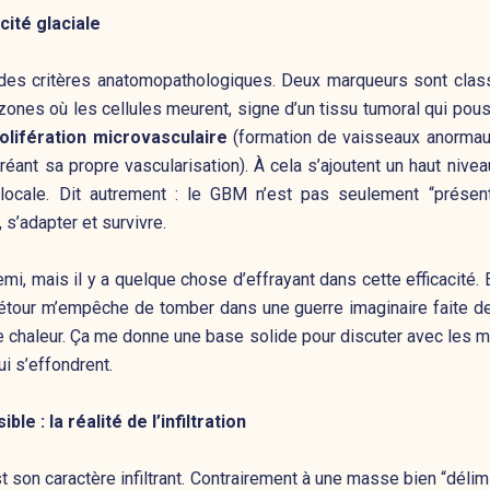
cité glaciale
des critères anatomopathologiques. Deux marqueurs sont class
zones où les cellules meurent, signe d’un tissu tumoral qui pouss
olifération microvasculaire
(formation de vaisseaux anormaux
éant sa propre vascularisation). À cela s’ajoutent un haut nivea
 locale. Dit autrement : le GBM n’est pas seulement “présent
e, s’adapter et survivre.
emi, mais il y a quelque chose d’effrayant dans cette efficacité
tour m’empêche de tomber dans une guerre imaginaire faite de 
usse chaleur. Ça me donne une base solide pour discuter avec les 
ui s’effondrent.
ble : la réalité de l’infiltration
 son caractère infiltrant. Contrairement à une masse bien “délimi