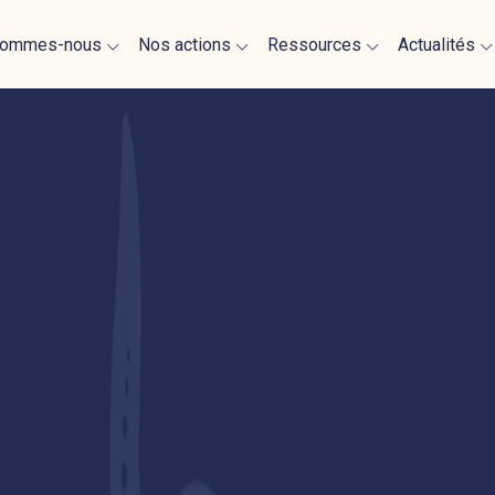
re association
Financement
Bibliothèque
sommes-nous
Nos actions
Ressources
Nos évènements
Actualités
 référents
Accompagnement
Dossier de mécénat
Actualités scienti
 soutiens
Sensibilisation
Dossier de presse
Revue de presse
Communication