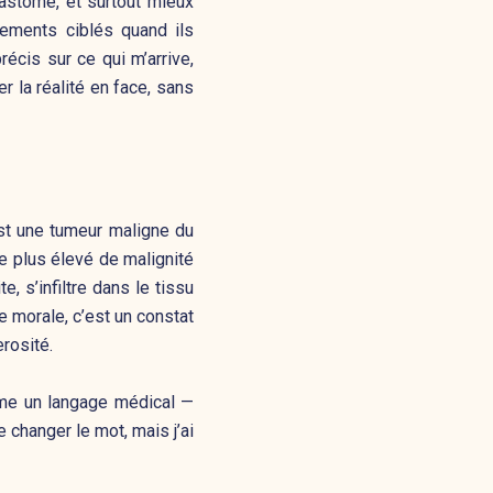
blastome, et surtout mieux
itements ciblés quand ils
écis sur ce qui m’arrive,
 la réalité en face, sans
est une tumeur maligne du
plus élevé de malignité
, s’infiltre dans le tissu
te morale, c’est un constat
rosité.
mme un langage médical —
 changer le mot, mais j’ai