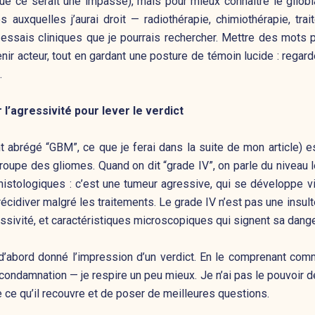
à que ce serait une impasse), mais pour mieux connaître le glio
 auxquelles j’aurai droit — radiothérapie, chimiothérapie, tra
essais cliniques que je pourrais rechercher. Mettre des mots pr
ir acteur, tout en gardant une posture de témoin lucide : regarder
.
 l’agressivité pour lever le verdict
 abrégé “GBM”, ce que je ferai dans la suite de mon article) 
oupe des gliomes. Quand on dit “grade IV”, on parle du niveau le 
histologiques : c’est une tumeur agressive, qui se développe vite
̀ récidiver malgré les traitements. Le grade IV n’est pas une insul
ssivité, et caractéristiques microscopiques qui signent sa dange
d’abord donné l’impression d’un verdict. En le comprenant co
condamnation — je respire un peu mieux. Je n’ai pas le pouvoir de
 ce qu’il recouvre et de poser de meilleures questions.