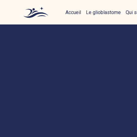
Not
Accueil
Le glioblastome
Qui 
Nos
Nos