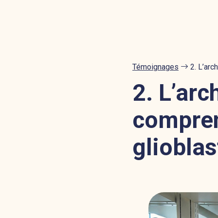
Témoignages
2. L’arc
2. L’arc
compren
gliobla